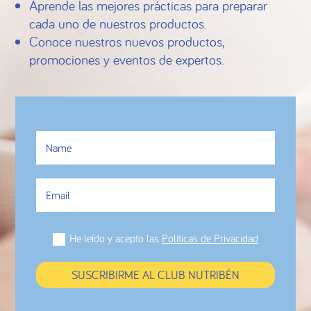
Aprende las mejores prácticas para preparar
cada uno de nuestros productos.
Conoce nuestros nuevos productos,
promociones y eventos de expertos.
He leído y acepto las
Políticas de Privacidad
SUSCRIBIRME AL CLUB NUTRIBÉN