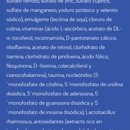
sulfato ferroso, sulfato de zinc, sulfato cúprico,
sulfato de manganeso, yoduro potásico y selenito
sódico), emulgente (lecitina de soja), cloruro de
colina, vitaminas (ácido L-ascórbico, acetato de DL-
α-tocoferol, nicotinamida, D-pantotenato cálcico,
riboflavina, acetato de retinol, clorhidrato de
tiamina, clorhidrato de piridoxina, ácido fólico,
filoquinona, D–biotina, colecalciferol y
cianocobalamina), taurina, nucleótidos (5
´monofosfato de citidina, 5´monofosfato de uridina
disódica, 5´monofosfato de adenosina, 5
´monofosfato de guanosina disódica y 5
´monofosfato de inosina disódica), Lactobacillus
rhamnosus, antioxidantes (extracto rico en