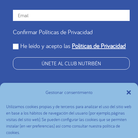
Confirmar Políticas de Privacidad
He leído y acepto las
Politicas de Privacidad
ÚNETE AL CLUB NUTRIBÉN
Gestionar consentimiento
Utilizamos cookies propias y de terceros para analizar el uso del sitio web
Nutribén Panamá (bajo la razón social Laboratorios
en base a los hábitos de navegación del usuario (por ejemplo, páginas
visitas del sitio web). Se pueden configurar las cookies que se permiten
Alter S.A.) Copyright © 2025. Todos los derechos
instalar (en ver preferencias) así como consultar nuestra política de
reservados.
cookies.