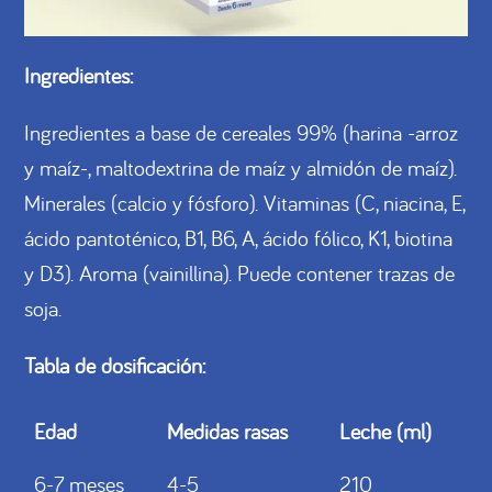
Ingredientes:
Ingredientes a base de cereales 99% (harina -arroz
y maíz-, maltodextrina de maíz y almidón de maíz).
Minerales (calcio y fósforo). Vitaminas (C, niacina, E,
ácido pantoténico, B1, B6, A, ácido fólico, K1, biotina
y D3). Aroma (vainillina). Puede contener trazas de
soja.
Tabla de dosificación:
Edad
Medidas rasas
Leche (ml)
6-7 meses
4-5
210