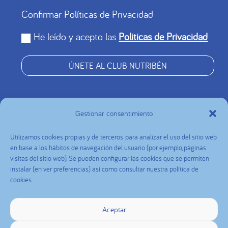
Confirmar Políticas de Privacidad
He leído y acepto las
Politicas de Privacidad
ÚNETE AL CLUB NUTRIBÉN
Gestionar consentimiento
Utilizamos cookies propias y de terceros para analizar el uso del sitio web
Nutribén Panamá (bajo la razón social Laboratorios
en base a los hábitos de navegación del usuario (por ejemplo, páginas
visitas del sitio web). Se pueden configurar las cookies que se permiten
Alter S.A.) Copyright © 2025. Todos los derechos
instalar (en ver preferencias) así como consultar nuestra política de
reservados.
cookies.
Teléfono de contacto: 381-4632 (Panamá)
Dirección Física: Panamá, San Miguelito, PH Premier
Aceptar
Plaza, Workspace Local 28. El contenido del sitio es